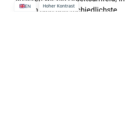
Hoher Kontrast
EN
dem sich unterschiedlichste
Persönlichkeiten willkommen
fühlen. Vielfalt ist unsere große
Stärke. Unser Team verbindet die
Begeisterung für Aufgaben der
Unternehmensberatung und der
Anspruch auf Perfektion.
Brillante Beratung. Das ist Ihr
Mehrwert mit uns.
Unser Ansatz