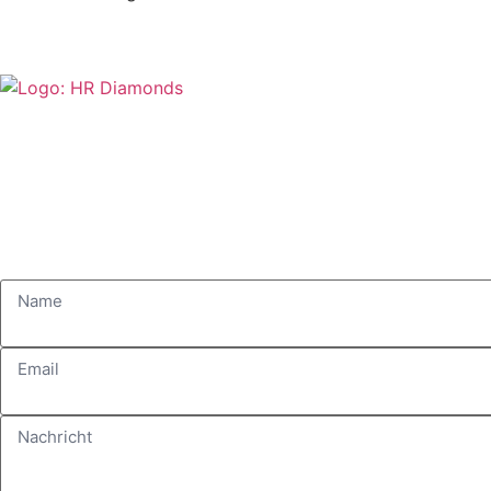
Wir sind für Sie erreichbar.
Bei sämtlichen Fragen und Anliegen ist hrdiamonds von Mont
Gerne können Sie auch das Kontaktformular nutzen.
Wir melden uns umgehend bezüglich Ihres Anliegens.
Name
Email
Nachricht