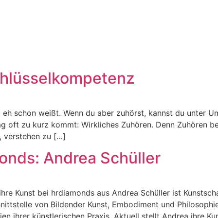
chlüsselkompetenz
u eh schon weißt. Wenn du aber zuhörst, kannst du unter U
tag oft zu kurz kommt: Wirkliches Zuhören. Denn Zuhören bed
, verstehen zu […]
onds: Andrea Schüller
t ihre Kunst bei hrdiamonds aus Andrea Schüller ist Kunstsc
nittstelle von Bildender Kunst, Embodiment und Philosophie.
 ihrer künstlerischen Praxis. Aktuell stellt Andrea ihre Ku