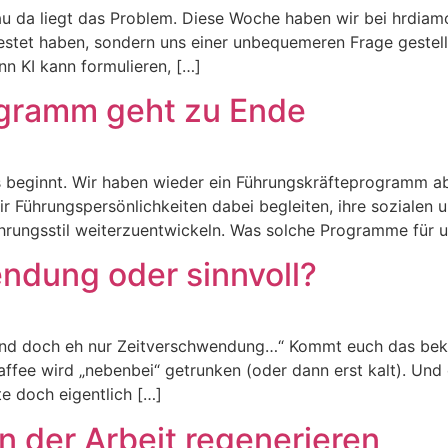
nau da liegt das Problem. Diese Woche haben wir bei hrdiam
etestet haben, sondern uns einer unbequemeren Frage geste
 KI kann formulieren, […]
ogramm geht zu Ende
 beginnt. Wir haben wieder ein Führungskräfteprogramm a
r Führungspersönlichkeiten dabei begleiten, ihre sozialen 
rungsstil weiterzuentwickeln. Was solche Programme für u
ndung oder sinnvoll?
 sind doch eh nur Zeitverschwendung…“ Kommt euch das beka
affee wird „nebenbei“ getrunken (oder dann erst kalt). U
te doch eigentlich […]
on der Arbeit regenerieren