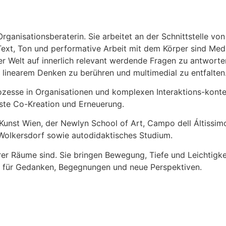
ganisationsberaterin. Sie arbeitet an der Schnittstelle von
Text, Ton und performative Arbeit mit dem Körper sind Medi
 der Welt auf innerlich relevant werdende Fragen zu antwor
 linearem Denken zu berühren und multimedial zu entfalten
ozesse in Organisationen und komplexen Interaktions-kontex
uste Co-Kreation und Erneuerung.
Kunst Wien, der Newlyn School of Art, Campo dell Áltissimo
Wolkersdorf sowie autodidaktisches Studium.
rer Räume sind. Sie bringen Bewegung, Tiefe und Leichtigke
m für Gedanken, Begegnungen und neue Perspektiven.