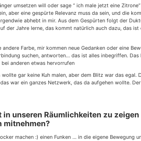
länger umsetzen will oder sage “ ich male jetzt eine Zitrone”
ein, aber eine gespürte Relevanz muss da sein, und die k
rgendwie abhebt in mir. Aus dem Gespürten folgt der Dukt
auf der Jahre lerne, das kommt natürlich auch dazu, das is
ine andere Farbe, mir kommen neue Gedanken oder eine Bew
erbindung suchen, antworten… das ist alles inbegriffen. Da
 bei anderen etwas hervorrufen
Ich wollte gar keine Kuh malen, aber dem Blitz war das egal.
e, das war ein ganzes Netzwerk, das da aufgehen wollte. De
t in unseren Räumlichkeiten zu zeige
en mitnehmen?
 locker machen :) einen Funken … in die eigene Bewegung un