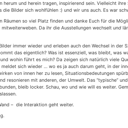
 herum und herein tragen, inspirierend sein. Vielleicht ihre
e Bilder sich wohlfühlen :) und wir uns auch. Es war schwu
en Räumen so viel Platz finden und danke Euch für die Mögl
 mitweiterweben. Da ihr die Ausstellungen wechselt
und
län
e Bilder immer wieder und erleben auch den Wechsel in der
ommt das eigentlich? Was ist essenziell, was bleibt, was wa
und wohin führt es mich? Da zeigen sich natürlich viele Q
ir meldet sich wieder … wo es ja auch darum geht, in der i
wirken von innen her zu lesen, Situationsbedeutungen spür
n und resonieren mit anderen, der Umwelt. Das “typische” un
erbunden, bleib locker. Schau, wo und wie will es weiter. 
slassen.
nd – die Interaktion geht weiter.
g.