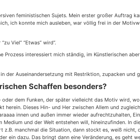
rsiven feministischen Sujets. Mein erster großer Auftrag 
ich, ich konnte mich ausleben, war völlig frei in der Motiv
 “zu Viel” “Etwas” wird”.
e Prozess interessiert mich ständig, im Künstlerischen abe
t in der Auseinandersetzung mit Restriktion, zupacken und 
lerischen Schaffen besonders?
oder dem Funken, der später vielleicht das Motiv wird, wo
nkt herein. Dieses Hin- und Her zwischen Allem und zuglei
araaaa innen und außen immer wieder aufrechtzuhalten, Ei
 Medium und der Welt entstehen will, hineinzufinden. In d
rt z.B. manchmal die Situation, dann stockt es, weiß nicht, 
der ein dazu. Das bringt dann eine Veränderung, es geht we