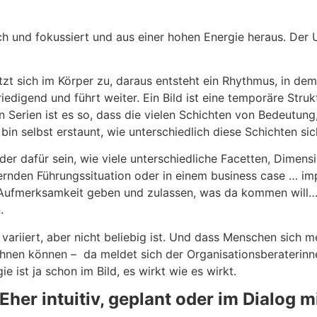
ch und fokussiert und aus einer hohen Energie heraus. Der
itzt sich im Körper zu, daraus entsteht ein Rhythmus, in d
iedigend und führt weiter. Ein Bild ist eine temporäre Struk
 Serien ist es so, dass die vielen Schichten von Bedeutung,
 bin selbst erstaunt, wie unterschiedlich diese Schichten sic
er dafür sein, wie viele unterschiedliche Facetten, Dimensio
ernden Führungssituation oder in einem business case … imp
dem Aufmerksamkeit geben und zulassen, was da kommen will…
.
riiert, aber nicht beliebig ist. Und dass Menschen sich m
r ahnen können – da meldet sich der Organisationsberaterin
gie ist ja schon im Bild, es wirkt wie es wirkt.
Eher intuitiv, geplant oder im Dialog 