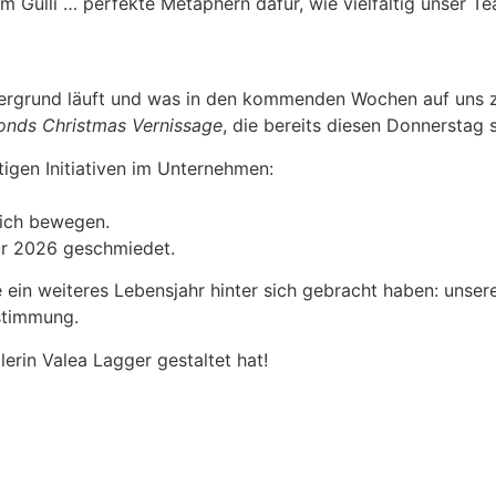
m Gulli … perfekte Metaphern dafür, wie vielfältig unser
tergrund läuft und was in den kommenden Wochen auf uns 
nds Christmas Vernissage
, die bereits diesen Donnerstag s
ltigen Initiativen im Unternehmen:
lich bewegen.
für 2026 geschmiedet.
 ein weiteres Lebensjahr hinter sich gebracht haben: unse
stimmung.
lerin Valea Lagger gestaltet hat!