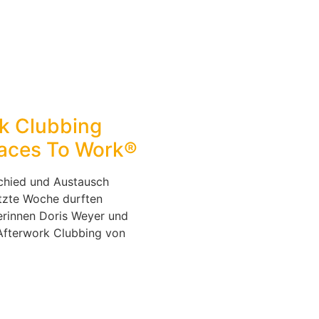
k Clubbing
laces To Work®
chied und Austausch
etzte Woche durften
erinnen Doris Weyer und
Afterwork Clubbing von