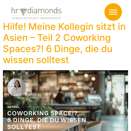
Kategorie:
Artikel
Hilfe! Meine Kollegin sitzt in
Asien – Teil 2 Coworking
Spaces?! 6 Dinge, die du
wissen solltest